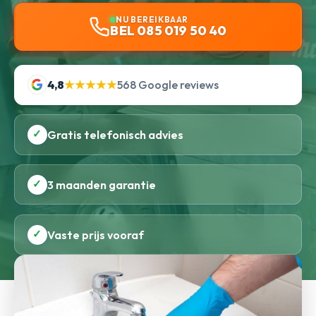
NU BEREIKBAAR
BEL 085 019 50 40
4,8
★★★★★
568 Google reviews
✓
Gratis telefonisch advies
✓
3 maanden garantie
✓
Vaste prijs vooraf