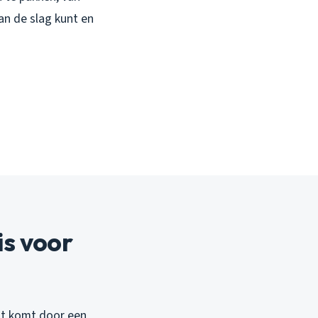
an de slag kunt en
s voor
at komt door een