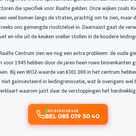
toren die specifiek voor Raalte gelden. Onze wijken zoals K
n veel bomen langs de straten, prachtig om te zien, maar d
treeks ons gemengde rioolstelsel in. Daarnaast gaat de ver
et en olie uit de keuken sneller stollen in de koudere leiding
 Raalte Centrum zien we nog een extra probleem: de oude gie
n voor 1945 hebben door de jaren heen ruwe binnenkanten 
lakken. Bij een WOZ-waarde van €301.000 in het centrum hebbe
niet geïnvesteerd in leidingrenovatie, wat ik overigens wel 
erklaart waarom juist daar de verstoppingen het hardnekkigs
NU BEREIKBAAR
BEL 085 019 50 40