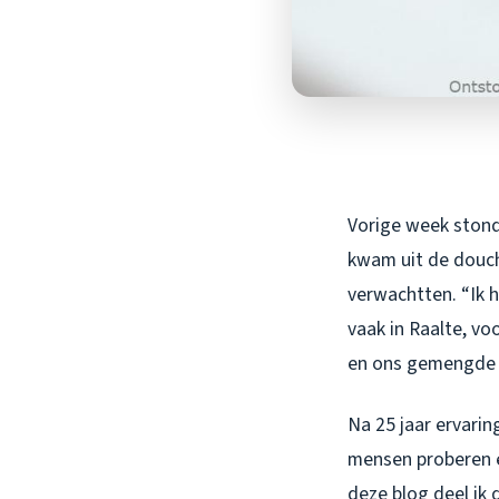
Vorige week stond 
kwam uit de douch
verwachtten. “Ik h
vaak in Raalte, vo
en ons gemengde r
Na 25 jaar ervari
mensen proberen e
deze blog deel ik