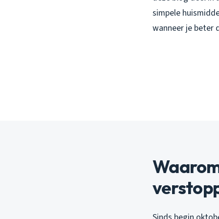
simpele huismiddel
wanneer je beter d
Waarom 
verstop
Sinds begin oktob