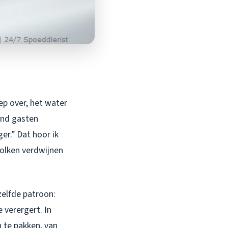
ep over, het water
end gasten
er.” Dat hoor ik
kolken verdwijnen
zelfde patroon:
 verergert. In
 te pakken, van