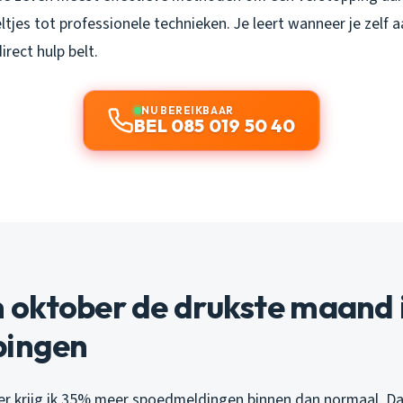
tjes tot professionele technieken. Je leert wanneer je zelf a
irect hulp belt.
NU BEREIKBAAR
BEL 085 019 50 40
oktober de drukste maand i
pingen
er krijg ik 35% meer spoedmeldingen binnen dan normaal. D