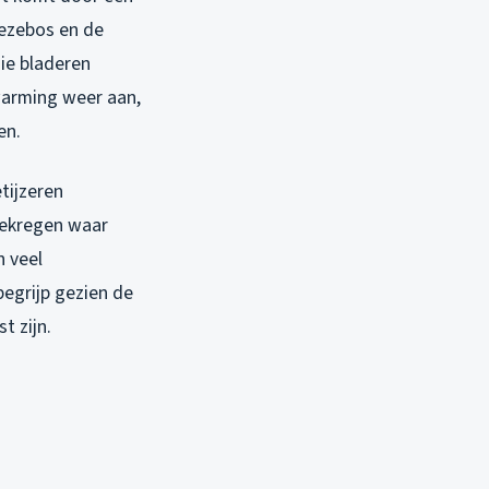
iezebos en de
ie bladeren
warming weer aan,
en.
tijzeren
gekregen waar
n veel
begrijp gezien de
t zijn.