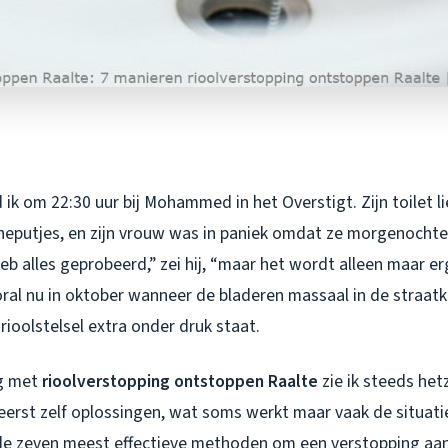
ik om 22:30 uur bij Mohammed in het Overstigt. Zijn toilet li
eputjes, en zijn vrouw was in paniek omdat ze morgenocht
eb alles geprobeerd,” zei hij, “maar het wordt alleen maar erg
oral nu in oktober wanneer de bladeren massaal in de straat
ioolstelsel extra onder druk staat.
ng met
rioolverstopping ontstoppen Raalte
zie ik steeds het
erst zelf oplossingen, wat soms werkt maar vaak de situatie
 de zeven meest effectieve methoden om een verstopping aan