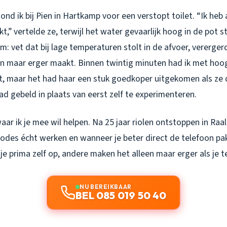
nd ik bij Pien in Hartkamp voor een verstopt toilet. “Ik heb 
t,” vertelde ze, terwijl het water gevaarlijk hoog in de pot s
: vet dat bij lage temperaturen stolt in de afvoer, vererge
een maar erger maakt. Binnen twintig minuten had ik met hoo
, maar het had haar een stuk goedkoper uitgekomen als ze 
d gebeld in plaats van eerst zelf te experimenteren.
waar ik je mee wil helpen. Na 25 jaar riolen ontstoppen in Raa
odes écht werken en wanneer je beter direct de telefoon p
je prima zelf op, andere maken het alleen maar erger als je t
NU BEREIKBAAR
BEL 085 019 50 40