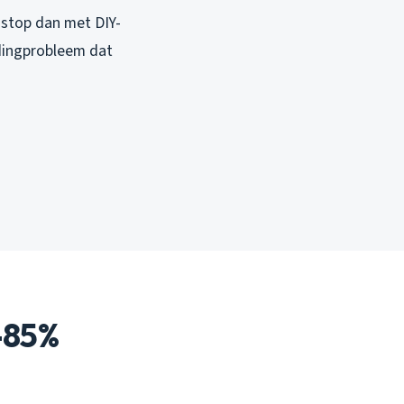
 stop dan met DIY-
idingprobleem dat
-85%