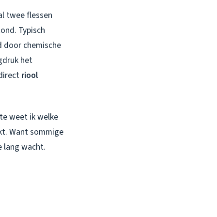
al twee flessen
tond. Typisch
rd door chemische
gdruk het
direct
riool
lte weet ik welke
akt. Want sommige
e lang wacht.