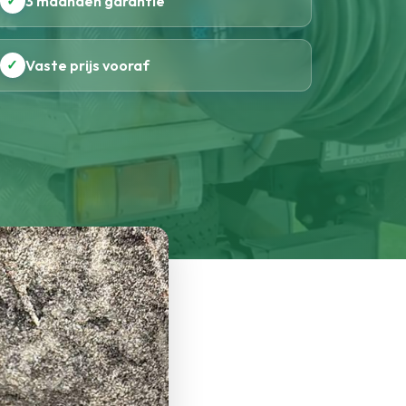
✓
3 maanden garantie
✓
Vaste prijs vooraf