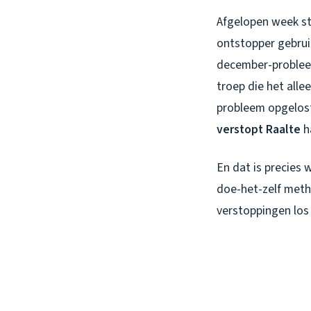
Afgelopen week sto
ontstopper gebruik
december-probleem
troep die het all
probleem opgelost
verstopt Raalte
ha
En dat is precies 
doe-het-zelf meth
verstoppingen los 