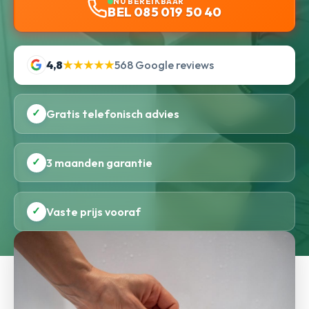
NU BEREIKBAAR
BEL 085 019 50 40
4,8
★★★★★
568 Google reviews
✓
Gratis telefonisch advies
✓
3 maanden garantie
✓
Vaste prijs vooraf