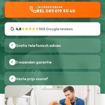
NU BEREIKBAAR
BEL 085 019 50 40
4,8
★★★★★
568 Google reviews
✓
Gratis telefonisch advies
✓
3 maanden garantie
✓
Vaste prijs vooraf