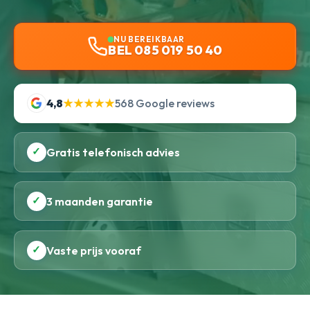
NU BEREIKBAAR
BEL 085 019 50 40
4,8
★★★★★
568 Google reviews
✓
Gratis telefonisch advies
✓
3 maanden garantie
✓
Vaste prijs vooraf