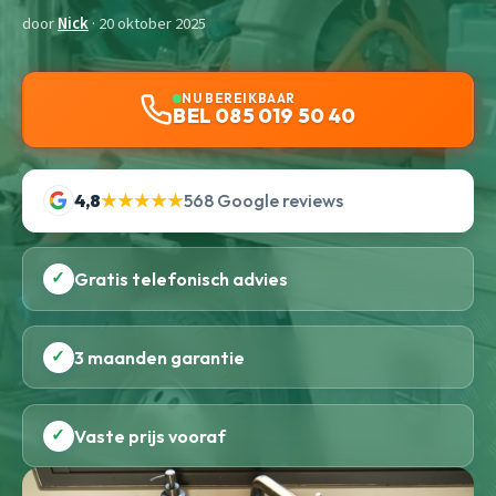
door
Nick
· 20 oktober 2025
NU BEREIKBAAR
BEL 085 019 50 40
4,8
★★★★★
568 Google reviews
✓
Gratis telefonisch advies
✓
3 maanden garantie
✓
Vaste prijs vooraf